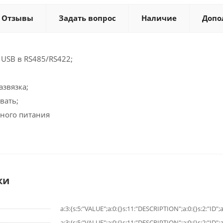
Отзывы
Задать вопрос
Наличие
Допо
USB в RS485/RS422;
азвязка;
вать;
ьного питания
ки
a:3:{s:5:"VALUE";a:0:{}s:11:"DESCRIPTION";a:0:{}s:2:"ID";a
a:3:{s:5:"VALUE";a:0:{}s:11:"DESCRIPTION";a:0:{}s:2:"ID";a