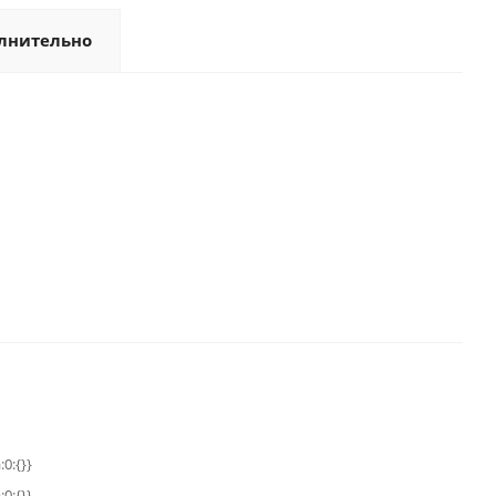
лнительно
:0:{}}
:0:{}}