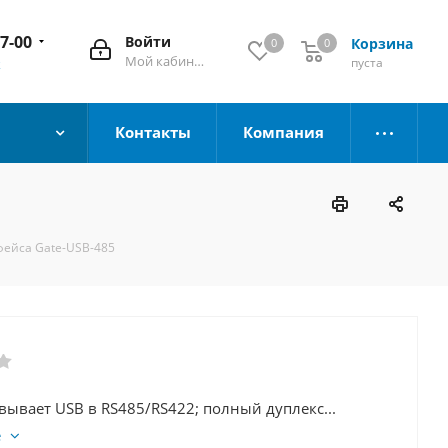
67-00
Войти
Корзина
0
0
Мой кабинет
пуста
к
Контакты
Компания
ейса Gate-USB-485
ывает USB в RS485/RS422; полный дуплекс...
е