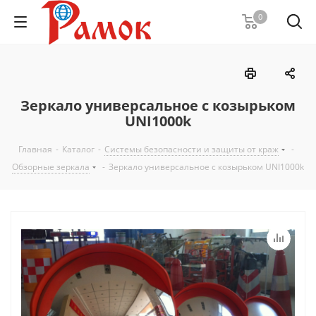
0
Зеркало универсальное с козырьком
UNI1000k
Главная
-
Каталог
-
Системы безопасности и защиты от краж
-
Обзорные зеркала
-
Зеркало универсальное с козырьком UNI1000k