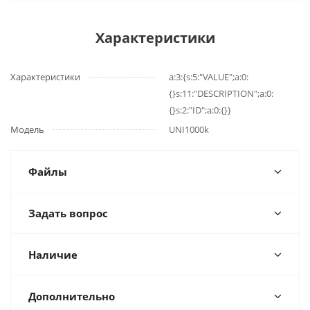
Характеристики
Характеристики
a:3:{s:5:"VALUE";a:0:
{}s:11:"DESCRIPTION";a:0:
{}s:2:"ID";a:0:{}}
Модель
UNI1000k
Файлы
Задать вопрос
Наличие
Дополнительно