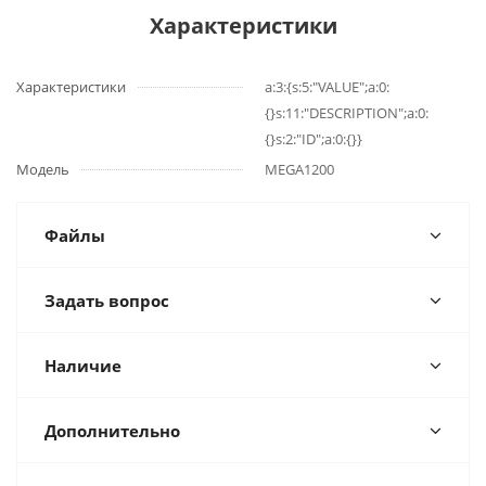
Характеристики
Характеристики
a:3:{s:5:"VALUE";a:0:
{}s:11:"DESCRIPTION";a:0:
{}s:2:"ID";a:0:{}}
Модель
MEGA1200
Файлы
Задать вопрос
Наличие
Дополнительно