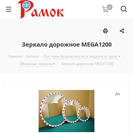
0
Зеркало дорожное MEGA1200
Главная
-
Каталог
-
Системы безопасности и защиты от краж
-
Обзорные зеркала
-
Зеркало дорожное MEGA1200