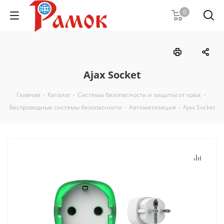
0
Ajax Socket
Главная
-
Каталог
-
Системы безопасности и защиты от краж
-
Беспроводные системы безопасности
-
Автоматизация
-
Ajax Socket