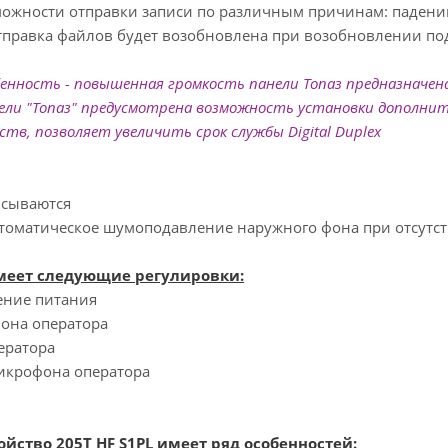
ожности отправки записи по различным причинам: падении 
тправка файлов будет возобновлена при возобновлении под
бенность
- повышенная громкость панели Топаз предназначена
ли "Топаз" предусмотрена возможность установки дополнител
тв, позволяет увеличить срок службы Digital Duplex
исываются
томатическое шумоподавление наружного фона при отсутств
меет следующие регулировки:
ние питания
она оператора
ератора
икрофона оператора
йство 205Т HF S1PL имеет ряд особенностей: