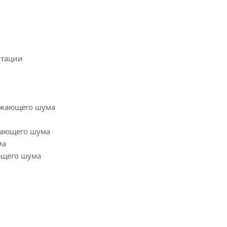
ктации
ружающего шума
жающего шума
ма
ющего шума