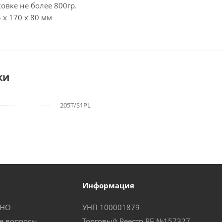
ковке не более 800гр.
 х 170 х 80 мм
ки
205T/S1PL
Информация
КНО
УНП 100001879
е вопросы
Торговый Реестр РБ №157327