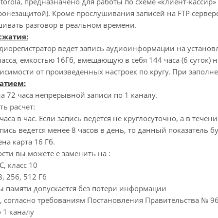
orola, предназначено для работы по схеме «клиент-кассир»
бронезащитой). Кроме прослушивания записей на FTP серве
шивать разговор в реальном времени.
сжатия:
диорегистратор ведет запись аудиоинформации на установл
ласса, емкостью 16Гб, вмещающую в себя 144 часа (6 суток)
висимости от произведенных настроек по кругу. При заполне
атием:
на 72 часа непрерывной записи по 1 каналу.
ь расчет:
 часа в час. Если запись ведется не круглосуточно, а в течен
апись ведется менее 8 часов в день, то данный показатель б
на карта 16 Гб.
сти вы можете е заменить на :
, класс 10
8, 256, 512 Гб
ты памяти допускается без потери информации
, согласно требованиям Постановления Правительства № 96
о 1 каналу