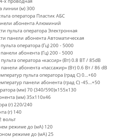
4-х проводная
 линии (м) 300
льта оператора Пластик АБС
панели абонента Алюминий
ти пульта оператора Электронная
сти панели абонента Автоматическая
пульта оператора (Гц) 200 - 5000
панели абонента (Гц) 200 - 5000
ульта оператора «кассир» (Вт) 0.8 BT / 85dB
анели абонента «пассажир» (Вт) 0.6 Вт / 86 dB
ператур пульта оператора (град С) 0...+60
мператур панели абонента (град С) -45...+50
ратора (мм) 70 (340/590)х155х130
онента (мм) 35х110х46
ра (г) 220/240
та (г) 140
2 вольт
чем режиме до (мА) 120
рном режиме до (мА) 25