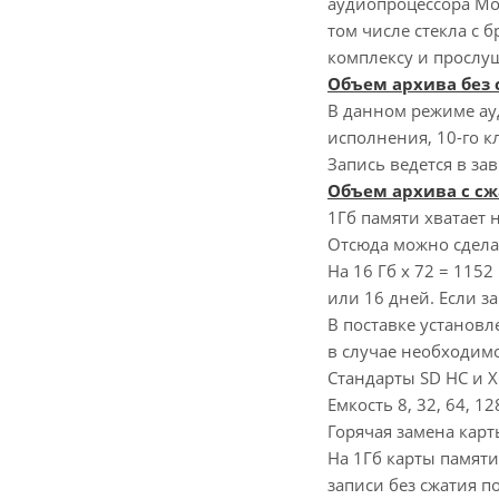
аудиопроцессора Mot
том числе стекла с 
комплексу и прослу
Объем архива без 
В данном режиме ау
исполнения, 10-го к
Запись ведется в за
Объем архива с сж
1Гб памяти хватает 
Отсюда можно сделат
На 16 Гб х 72 = 1152
или 16 дней. Если з
В поставке установле
в случае необходимо
Стандарты SD HC и XC
Емкость 8, 32, 64, 12
Горячая замена кар
На 1Гб карты памяти
записи без сжатия п