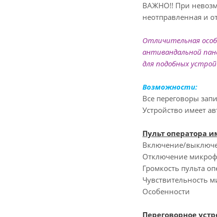
ВАЖНО!! При невозм
неотправленная и о
Отличительная осо
антивандальной пане
для подобных устройс
Возможности:
Все переговоры зап
Устройство имеет ав
Пульт оператора и
Включение/выключе
Отключение микроф
Громкость пульта оп
Чувствительность м
Особенности
Переговорное устро