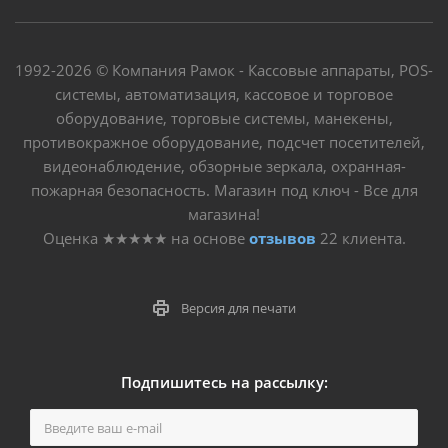
1992-2026 © Компания Рамок - Кассовые аппараты, POS-
системы, автоматизация, кассовое и торговое
оборудование, торговые системы, манекены,
противокражное оборудование, подсчет посетителей,
видеонаблюдение, обзорные зеркала, охранная-
пожарная безопасность. Магазин под ключ - Все для
магазина!
Оценка
★★★★★
на основе
отзывов
22
клиента.
Версия для печати
Подпишитесь на рассылку: