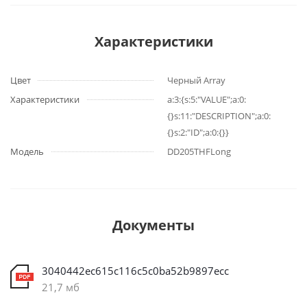
Характеристики
Цвет
Черный Array
Характеристики
a:3:{s:5:"VALUE";a:0:
{}s:11:"DESCRIPTION";a:0:
{}s:2:"ID";a:0:{}}
Модель
DD205THFLong
Документы
3040442ec615c116c5c0ba52b9897ecc
21,7 мб