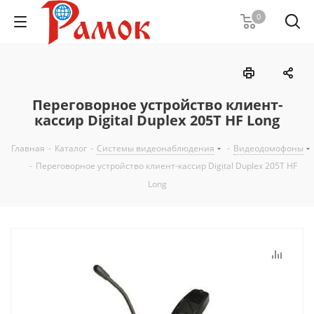
0
Переговорное устройство клиент-
кассир Digital Duplex 205Т HF Long
Главная
-
Каталог
-
Системы видеонаблюдения
-
Видеодомофоны
-
Переговорное устройство клиент-кассир Digital Duplex 205Т HF
Long