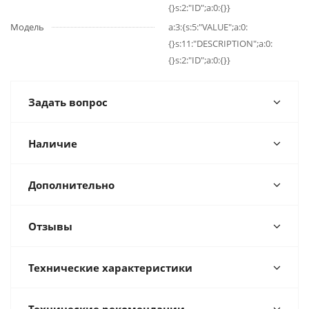
{}s:2:"ID";a:0:{}}
Модель
a:3:{s:5:"VALUE";a:0:
{}s:11:"DESCRIPTION";a:0:
{}s:2:"ID";a:0:{}}
Задать вопрос
Наличие
Дополнительно
Отзывы
Технические характеристики