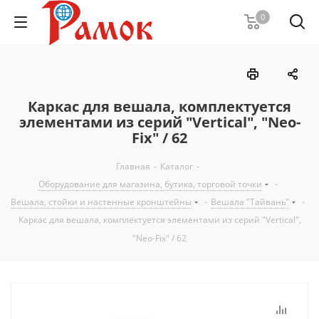
0
Каркас для вешала, комплектуется
элементами из серий "Vertical", "Neo-
Fix" / 62
Главная
-
Каталог
-
Оборудование для магазина, бутика, торговой точки
-
Вешала, стойки и настенные кронштейны
-
Вешала "Тайвань"
-
Каркас для вешала, комплектуется элементами из серий "Vertical",
"Neo-Fix" / 62