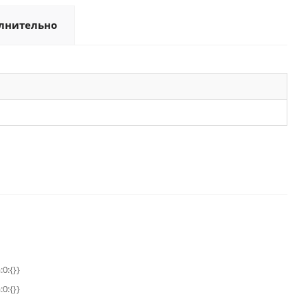
лнительно
:0:{}}
:0:{}}