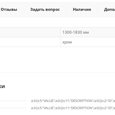
Отзывы
Задать вопрос
Наличие
Допо
1300-1830 мм
хром
ки
a:3:{s:5:"VALUE";a:0:{}s:11:"DESCRIPTION";a:0:{}s:2:"ID";a
a:3:{s:5:"VALUE";a:0:{}s:11:"DESCRIPTION";a:0:{}s:2:"ID";a