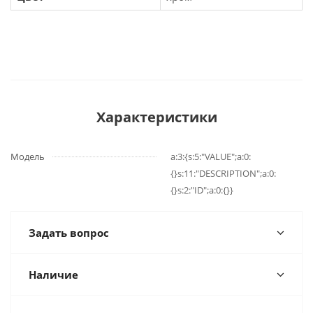
Характеристики
Модель
a:3:{s:5:"VALUE";a:0:
{}s:11:"DESCRIPTION";a:0:
{}s:2:"ID";a:0:{}}
Задать вопрос
Наличие