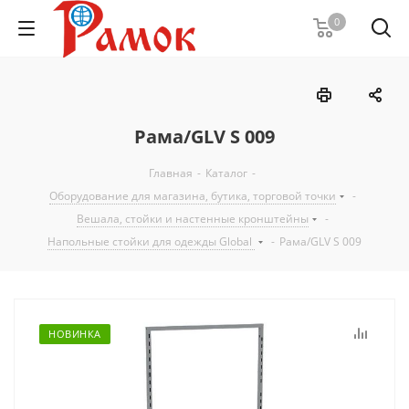
0
Рама/GLV S 009
Главная
-
Каталог
-
Оборудование для магазина, бутика, торговой точки
-
Вешала, стойки и настенные кронштейны
-
Напольные стойки для одежды Global
-
Рама/GLV S 009
НОВИНКА