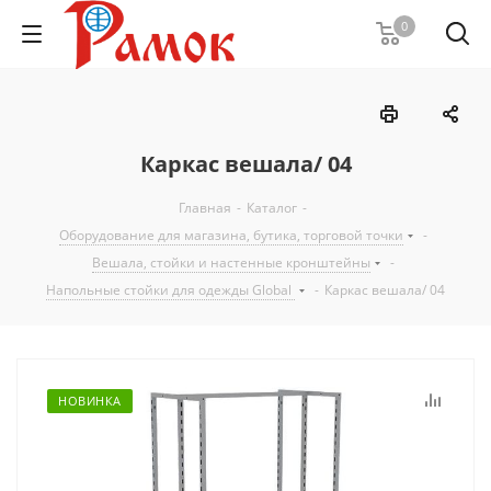
0
Каркас вешала/ 04
Главная
-
Каталог
-
Оборудование для магазина, бутика, торговой точки
-
Вешала, стойки и настенные кронштейны
-
Напольные стойки для одежды Global
-
Каркас вешала/ 04
НОВИНКА