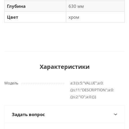
Глубина
630 мм
Цвет
хром
Характеристики
Модель
a:3:{s:5:"VALUE";a:0:
{}s:11:"DESCRIPTION";a:0:
{}s:2:"ID";a:0:{}}
Задать вопрос