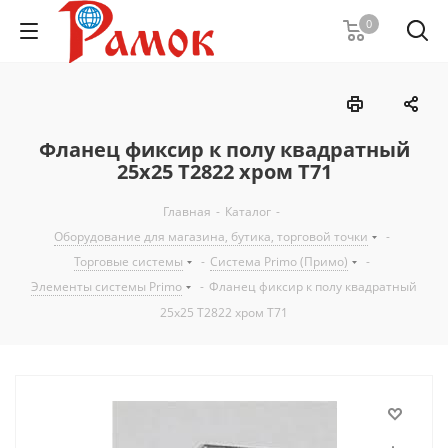
0
Фланец фиксир к полу квадратный
25х25 Т2822 хром Т71
Главная
-
Каталог
-
Оборудование для магазина, бутика, торговой точки
-
Торговые системы
-
Система Primo (Примо)
-
Элементы системы Primo
-
Фланец фиксир к полу квадратный
25х25 Т2822 хром Т71