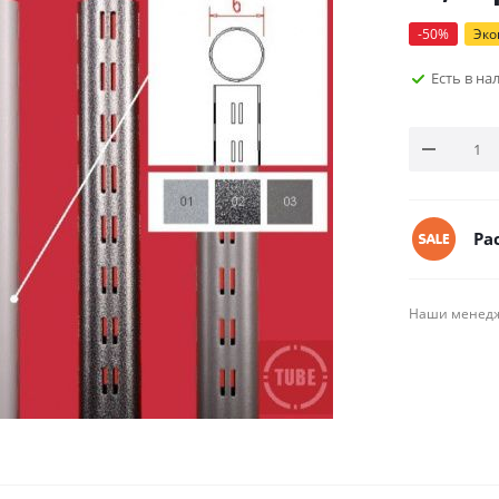
-
50
%
Эк
Есть в н
Ра
Наши менедже