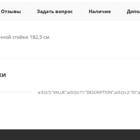
Отзывы
Задать вопрос
Наличие
Допо
ной стойки 182,5 см.
ки
a:3:{s:5:"VALUE";a:0:{}s:11:"DESCRIPTION";a:0:{}s:2:"ID";a