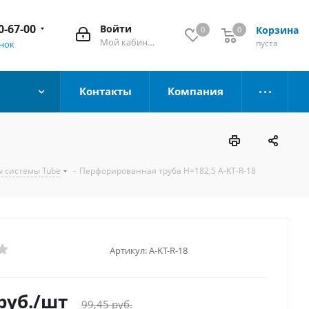
0-67-00
Войти
Корзина
0
0
Мой кабинет
пуста
онок
Контакты
Компания
 системы Tube
-
Перфорированная труба Н=182,5 A-KT-R-18
Артикул:
A-KT-R-18
руб.
/шт
99,45
руб.