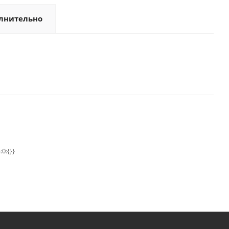
лнительно
:0:{}}