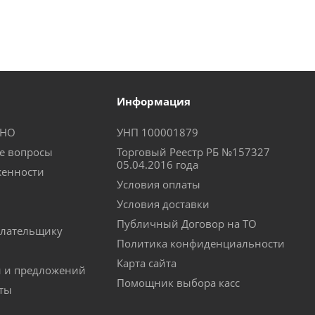
Информация
КНО
УНП 100001879
е вопросы
Торговый Реестр РБ №157327
05.04.2016 года
женности
Условия оплаты
Условия доставки
Публичный Договор на ТО
лательщику
Политика конфиденциальности
Карта сайта
й и предложений
Помощник выбора касс
аты