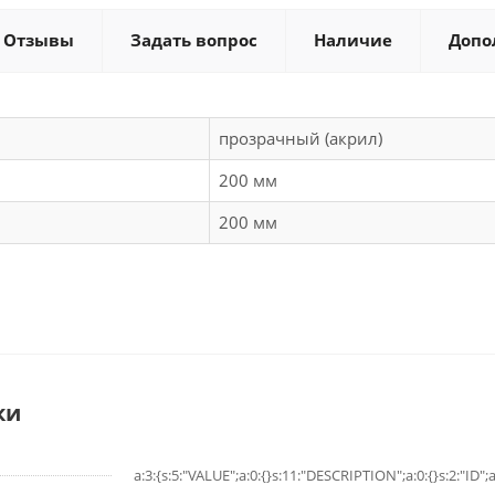
Отзывы
Задать вопрос
Наличие
Допо
прозрачный (акрил)
200 мм
200 мм
ки
a:3:{s:5:"VALUE";a:0:{}s:11:"DESCRIPTION";a:0:{}s:2:"ID";a