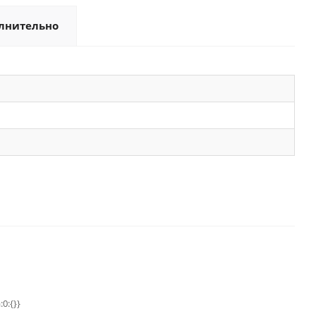
лнительно
:0:{}}