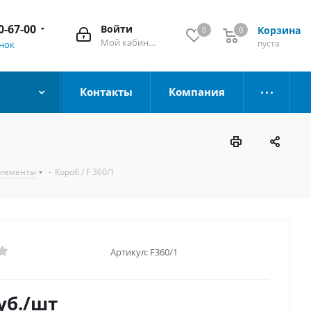
0-67-00
Войти
Корзина
0
0
Мой кабинет
пуста
онок
Контакты
Компания
элементы
-
Короб / F 360/1
Артикул:
F360/1
уб.
/шт