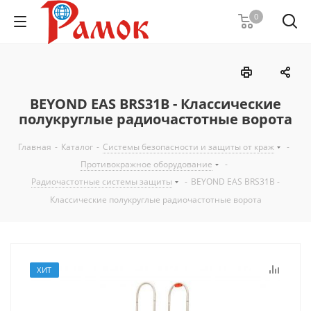
0
BEYOND EAS BRS31B - Классические
полукруглые радиочастотные ворота
Главная
-
Каталог
-
Системы безопасности и защиты от краж
-
Противокражное оборудование
-
Радиочастотные системы защиты
-
BEYOND EAS BRS31B -
Классические полукруглые радиочастотные ворота
ХИТ