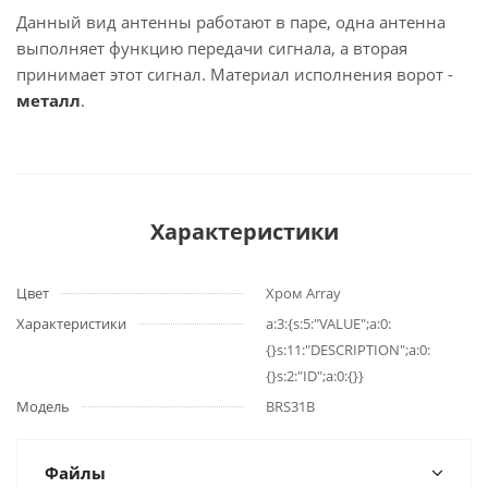
Данный вид антенны работают в паре, одна антенна
выполняет функцию передачи сигнала, а вторая
принимает этот сигнал. Материал исполнения ворот -
металл
.
Характеристики
Цвет
Хром Array
Характеристики
a:3:{s:5:"VALUE";a:0:
{}s:11:"DESCRIPTION";a:0:
{}s:2:"ID";a:0:{}}
Модель
BRS31B
Файлы