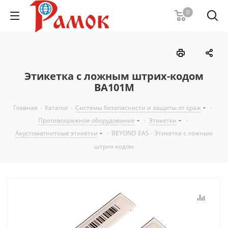
0
Этикетка с ложным штрих-кодом
BA101M
Главная
-
Каталог
-
Системы безопасности и защиты от краж
-
Противокражное оборудование
-
Этикетки
-
Акустомагнитные этикетки
-
BEYOND EAS - Этикетка с ложным
штрих-кодом