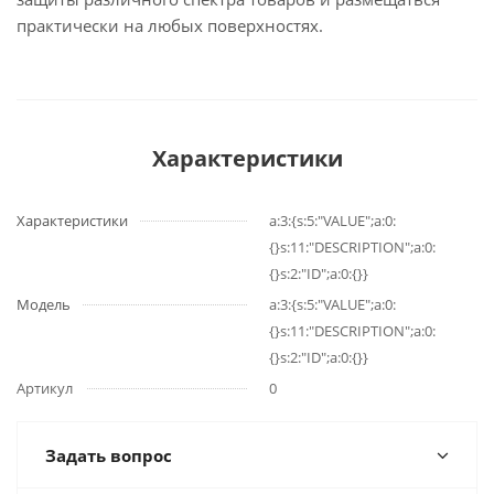
практически на любых поверхностях.
Характеристики
Характеристики
a:3:{s:5:"VALUE";a:0:
{}s:11:"DESCRIPTION";a:0:
{}s:2:"ID";a:0:{}}
Модель
a:3:{s:5:"VALUE";a:0:
{}s:11:"DESCRIPTION";a:0:
{}s:2:"ID";a:0:{}}
Артикул
0
Задать вопрос