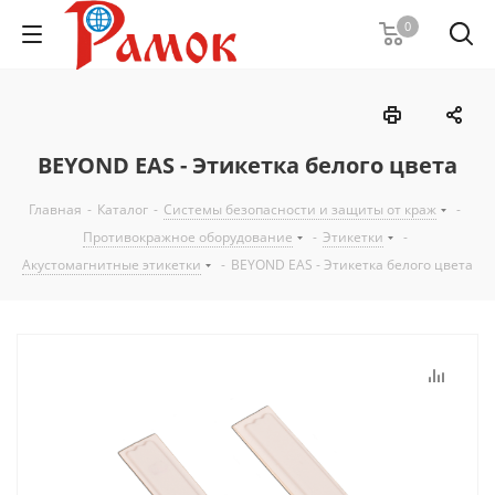
0
BEYOND EAS - Этикетка белого цвета
Главная
-
Каталог
-
Системы безопасности и защиты от краж
-
Противокражное оборудование
-
Этикетки
-
Акустомагнитные этикетки
-
BEYOND EAS - Этикетка белого цвета