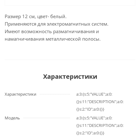
Размер 12 см, цвет- белый.
Применяются для электромагнитных систем.
Имеют возможность размагничивания и
намагничивания металлической полосы.
Характеристики
Характеристики
a:3:{s:5:"VALUE";a:0:
{}s:11:"DESCRIPTION";a:0:
{}s:2:"ID";a:0:{}}
Модель
a:3:{s:5:"VALUE";a:0:
{}s:11:"DESCRIPTION";a:0:
{}s:2:"ID";a:0:{}}