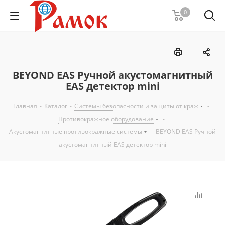
0
BEYOND EAS Ручной акустомагнитный
EAS детектор mini
Главная
-
Каталог
-
Системы безопасности и защиты от краж
-
Противокражное оборудование
-
Акустомагнитные противокражные системы
-
BEYOND EAS Ручной
акустомагнитный EAS детектор mini