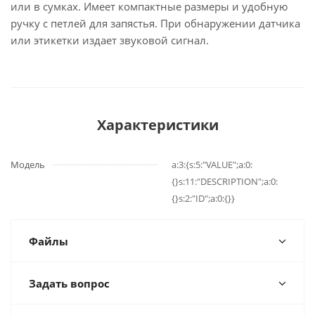
или в сумках. Имеет компактные размеры и удобную
ручку с петлей для запястья. При обнаружении датчика
или этикетки издает звуковой сигнал.
Характеристики
Модель
a:3:{s:5:"VALUE";a:0:
{}s:11:"DESCRIPTION";a:0:
{}s:2:"ID";a:0:{}}
Файлы
Задать вопрос