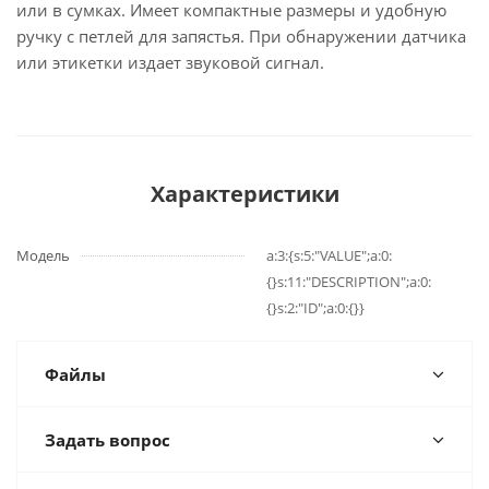
или в сумках. Имеет компактные размеры и удобную
ручку с петлей для запястья. При обнаружении датчика
или этикетки издает звуковой сигнал.
Характеристики
Модель
a:3:{s:5:"VALUE";a:0:
{}s:11:"DESCRIPTION";a:0:
{}s:2:"ID";a:0:{}}
Файлы
Задать вопрос