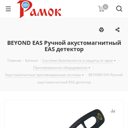
0
BEYOND EAS Ручной акустомагнитный
EAS детектор
Главная
-
Каталог
-
Системы безопасности и защиты от краж
-
Противокражное оборудование
-
Акустомагнитные противокражные системы
-
BEYOND EAS Ручной
акустомагнитный EAS детектор