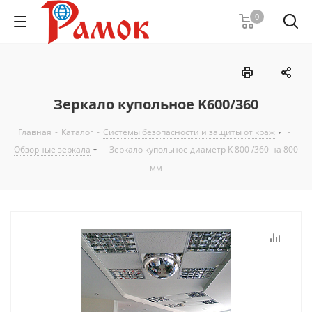
0
Зеркало купольное K600/360
Главная
-
Каталог
-
Системы безопасности и защиты от краж
-
Обзорные зеркала
-
Зеркало купольное диаметр К 800 /360 на 800
мм