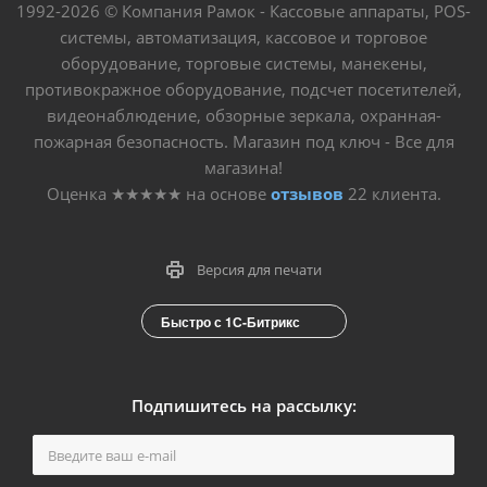
1992-2026 © Компания Рамок - Кассовые аппараты, POS-
системы, автоматизация, кассовое и торговое
оборудование, торговые системы, манекены,
противокражное оборудование, подсчет посетителей,
видеонаблюдение, обзорные зеркала, охранная-
пожарная безопасность. Магазин под ключ - Все для
магазина!
Оценка
★★★★★
на основе
отзывов
22
клиента.
Версия для печати
Быстро с 1С-Битрикс
Подпишитесь на рассылку: