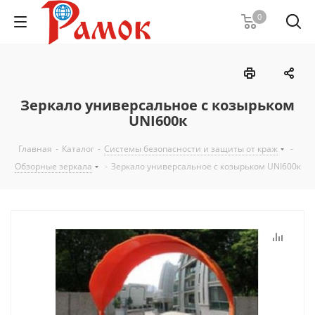
0
Зеркало универсальное с козырьком
UNI600к
Главная
-
Каталог
-
Системы безопасности и защиты от краж
-
Обзорные зеркала
-
Зеркало универсальное с козырьком UNI600к