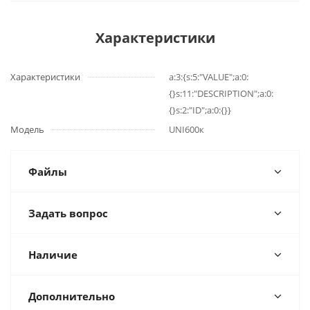
Характеристики
Характеристики
a:3:{s:5:"VALUE";a:0:
{}s:11:"DESCRIPTION";a:0:
{}s:2:"ID";a:0:{}}
Модель
UNI600к
Файлы
Задать вопрос
Наличие
Дополнительно